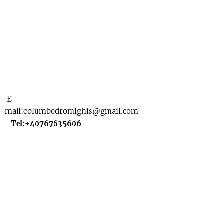
IGHIS B ROL:
BOMBA DE CREȘTERE (ADMINISTRARE PE
MÂNCARE)DOZAJ: 1 lingură la 5 kg de mâncare (umezită
în prealabil).ACȚIUNE:Dezvoltă oasele, mușchii și
penele.Asigură o digestie rapidă (fără balonare).Reduce
inflamațiile intestinale.CÂND: Luni (seara), Marți (seara),
Vineri (seara).
E-
mail:columbodromighis@gmail.com
Tel:+40767635606