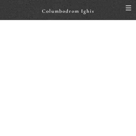
Columbodrom Ighis
IGHIS D ROL:
(Concentrat) INSTRUCȚIUNI DE FOLOSIRE:AGITĂ BINE
înainte de fiecare utilizare.DOZAJ: 10 ml (o lingură) la 1
litru de apă de băut.PĂSTRARE: Loc răcoros și întunecat.
ROL PRINCIPAL:Dezinfectează gâtul și apa.Barieră
împotriva bacteriilor (E.coli, Salmonella).Energie și
hidratare pentru pui.
IGHIS A. ROL:
SISTEM DE IMUNITATE (ADMINISTRARE PE
MÂNCARE)DOZAJ: 1 lingură la 5kg de
mâncare.ACȚIUNE:Întărește imunitatea naturală
împotriva virusurilor.Curăță căile respiratorii și
plămânii.Menține puii vioi și plini de vitalitate.CÂND:
Miercuri și Joi (dimineața și seara).